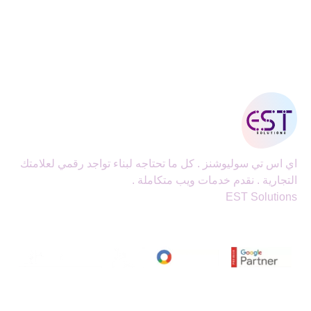
اي اس تي سوليوشنز . كل ما تحتاجه لبناء تواجد رقمي لعلامتك
التجارية . نقدم خدمات ويب متكاملة .
EST Solutions
اي اس تي سوليوشنز