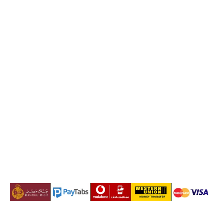
خدماتنا
من نحن
سابقة أعمالنا
مدونة
اتصل بنا
خريطة الموقع
إتفاقية الإستخدام
سياسة الخصوصية
اتصال بنا
هاتف:
+201008429603