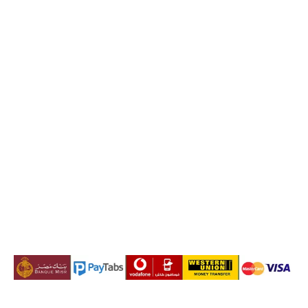
خدماتنا
من نحن
سابقة أعمالنا
مدونة
اتصل بنا
خريطة الموقع
إتفاقية الإستخدام
سياسة الخصوصية
اتصال بنا
هاتف:
+201008429603