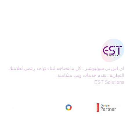
اي اس تي سوليوشنز . كل ما تحتاجه لبناء تواجد رقمي لعلامتك
التجارية . نقدم خدمات ويب متكاملة .
EST Solutions
اي اس تي سوليوشنز